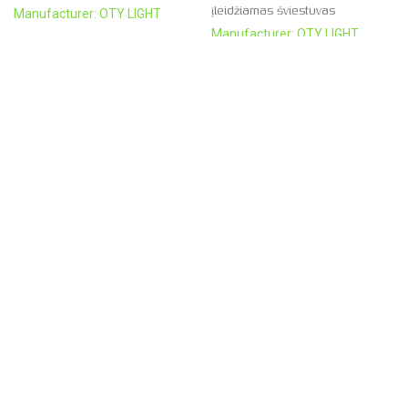
įleidžiamas šviestuvas
Manufacturer: OTY LIGHT
Manufacturer: OTY LIGHT
„J&J” pakabinamas
„Micro box” sieninis
šviestuvas
šviestuvas
Manufacturer: OTY LIGHT
Manufacturer: OTY LIGHT
„Pop P12” įleidžiamas
„Pop Py3” įleidžiamas
šviestuvas
šviestuvas
Manufacturer: OTY LIGHT
Manufacturer: OTY LIGHT