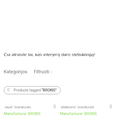
Čia atrasite tai, kas interjerą daro stebuklingą!
Kategorijos
Filtruoti
Products tagged
“BROKIS”
„Awa” šviestuvas
„Balloons” šviestuvas
Manufacturer: BROKIS
Manufacturer: BROKIS