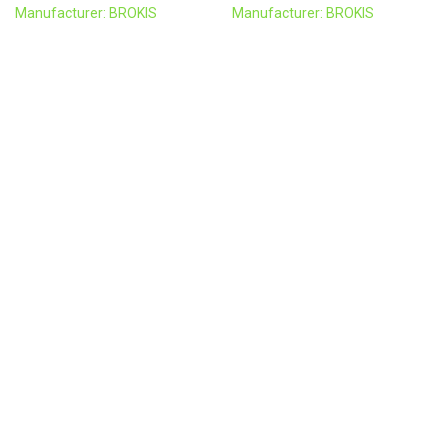
Manufacturer: BROKIS
Manufacturer: BROKIS
„Macaron” šviestuvas
„Memory” šviestuvas
Manufacturer: BROKIS
Manufacturer: BROKIS
„Mona medium” šviestuvas
„Mona small” šviestuvas
Manufacturer: BROKIS
Manufacturer: BROKIS