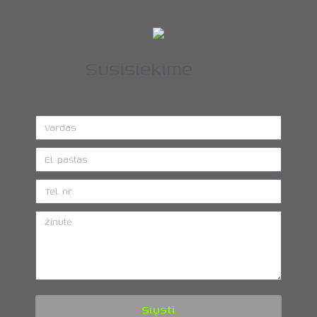
Susisiekime
Siųsti