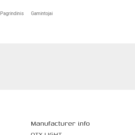
Pagrindinis
Gamintojai
Pradžia
/
APŠVIETIMAS
/
Architektūrai
/
„Brick” sieninis šviestuvas
Manufacturer info
OTY LIGHT