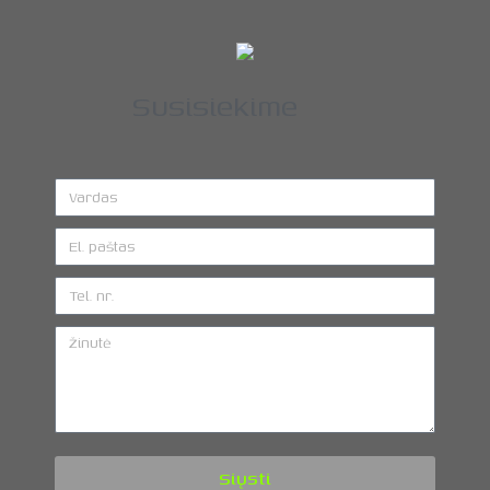
Susisiekime
Siųsti