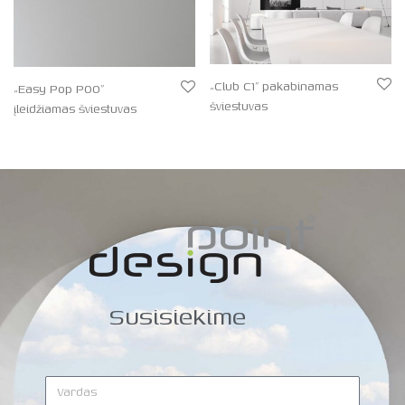
„Club C1” pakabinamas
„Easy Pop P00”
šviestuvas
įleidžiamas šviestuvas
Susisiekime