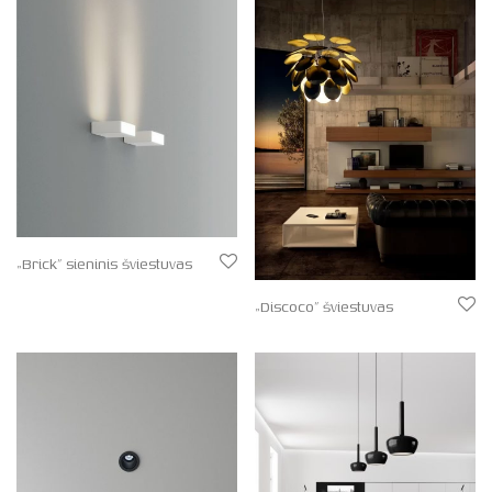
„Brick” sieninis šviestuvas
„Discoco” šviestuvas