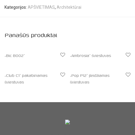
Kategorijos:
APŠVIETIMAS
,
Architektūrai
Panašūs produktai
„Bic B002”
„Ambrosia” šviestuvas
„Club C1” pakabinamas
„Pop P12” įleidžiamas
šviestuvas
šviestuvas