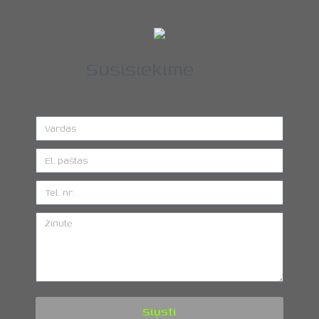
Susisiekime
Siųsti