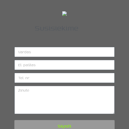
Susisiekime
Siųsti