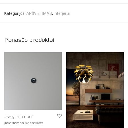
Kategorijos:
APŠVIETIMAS
,
Interjerui
Panašūs produktai
„Easy Pop P00”
įleidžiamas šviestuvas