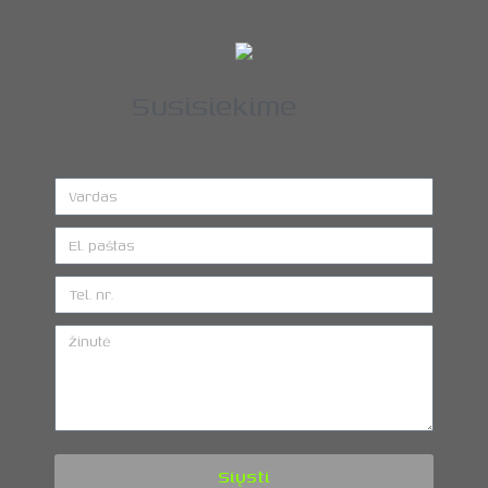
Susisiekime
Siųsti