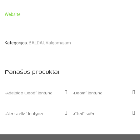
Website
Kategorijos:
BALDAI
,
Valgomajam
Panašūs produktai
„Adelaide wood” lentyna
„Beam” lentyna
„Alla scella” lentyna
„Chat” sofa