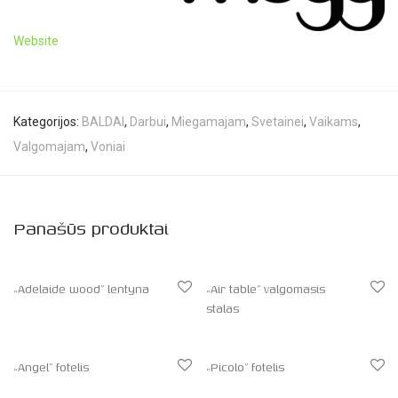
Website
Kategorijos:
BALDAI
,
Darbui
,
Miegamajam
,
Svetainei
,
Vaikams
,
Valgomajam
,
Voniai
Panašūs produktai
„Adelaide wood” lentyna
„Air table” valgomasis
stalas
„Angel” fotelis
„Picolo” fotelis