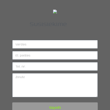
Susisiekime
Siųsti