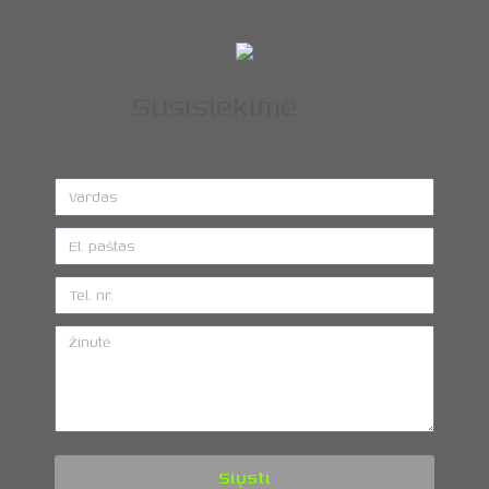
Susisiekime
Siųsti