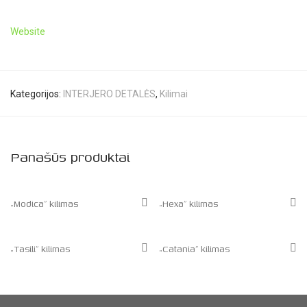
Website
Kategorijos:
INTERJERO DETALĖS
,
Kilimai
Panašūs produktai
„Modica” kilimas
„Hexa” kilimas
„Tasili” kilimas
„Catania” kilimas