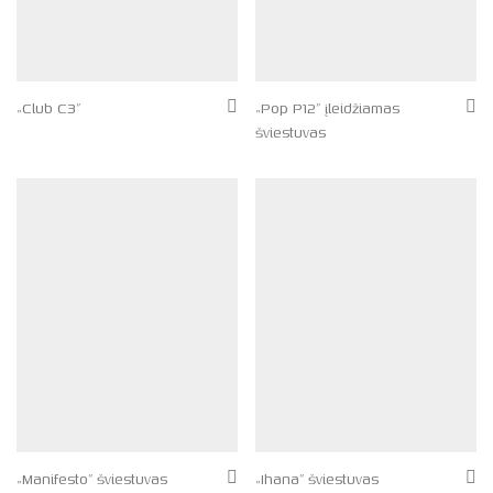
„Club C3”
„Pop P12” įleidžiamas
šviestuvas
„Manifesto” šviestuvas
„Ihana” šviestuvas