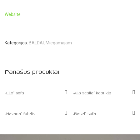
Website
Kategorijos:
BALDAI
,
Miegamajam
Panašūs produktai
„Elle” sofa
„Alla scalla” kabykla
„Havana” fotelis
„Basel” sofa