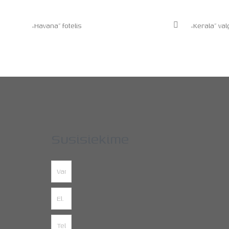
„Havana” fotelis
„Kerala” va
Susisiekime