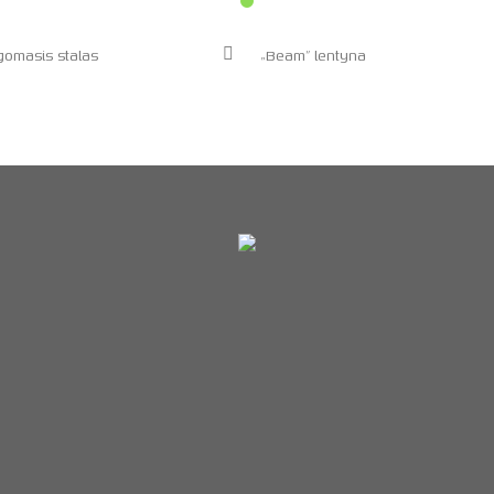
lgomasis stalas
„Beam” lentyna