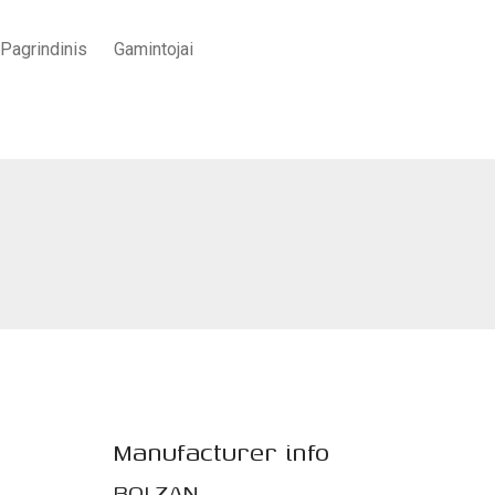
Pagrindinis
Gamintojai
Pradžia
/
BALDAI
/
Miegamajam
/
„Freedom” miegamojo lova
Manufacturer info
BOLZAN