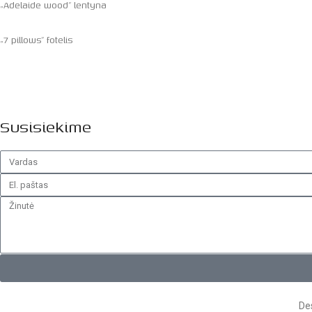
„Adelaide wood” lentyna
„7 pillows” fotelis
Susisiekime
Des