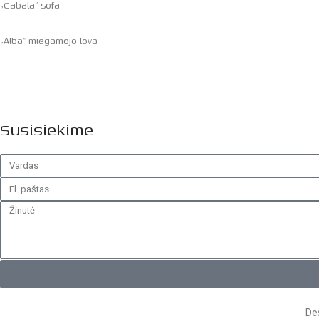
„Cabala” sofa
„Alba” miegamojo lova
Susisiekime
Des