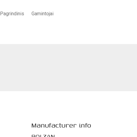
Pagrindinis
Gamintojai
Pradžia
/
BALDAI
/
Miegamajam
/
„Flag” miegamojo lova
Manufacturer info
BOLZAN