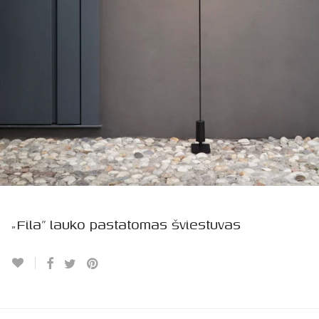
„Fila” lauko pastatomas šviestuvas