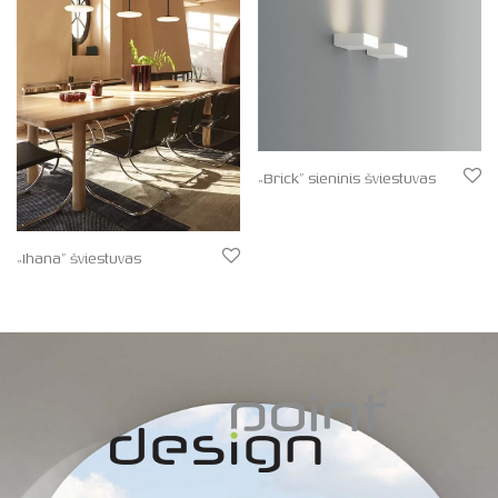
„Brick” sieninis šviestuvas
„Ihana” šviestuvas