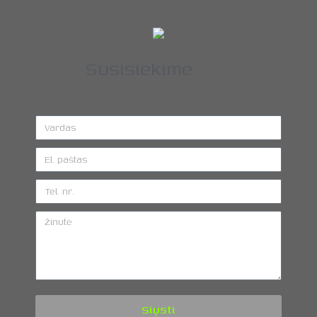
Susisiekime
Siųsti