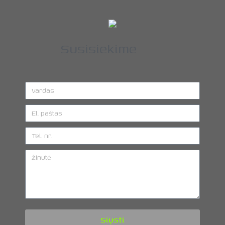
Susisiekime
Siųsti