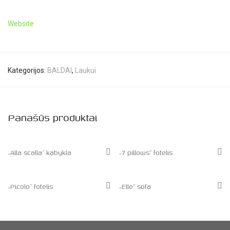
Website
Kategorijos:
BALDAI
,
Laukui
Panašūs produktai
„Alla scalla” kabykla
„7 pillows” fotelis
„Picolo” fotelis
„Elle” sofa