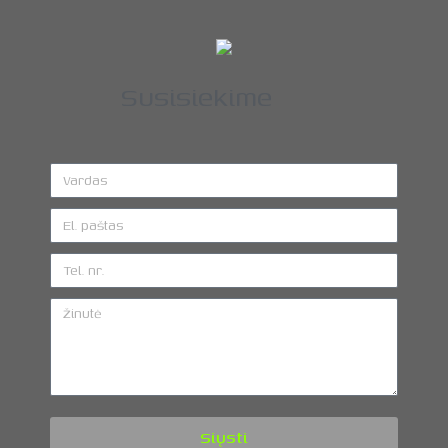
Susisiekime
Siųsti