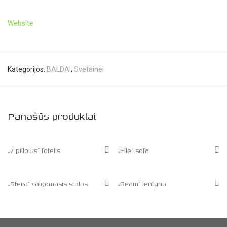
Website
Kategorijos:
BALDAI
,
Svetainei
Panašūs produktai
„7 pillows” fotelis
„Elle” sofa
„Sfera” valgomasis stalas
„Beam” lentyna