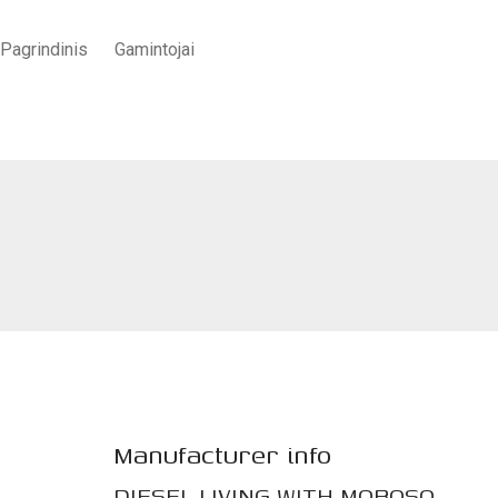
Pagrindinis
Gamintojai
Pradžia
/
BALDAI
/
Svetainei
/
„Cloudscape” fotelis
Manufacturer info
DIESEL LIVING WITH MOROSO