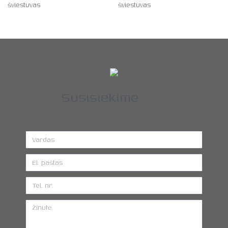
šviestuvas
šviestuvas
Susisiekime