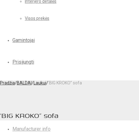
Interjero detalės
Visos prekės
Gamintojai
Prisijungti
Pradžia
/
BALDAI
/
Laukui
/
‘BIG KROKO” sofa
‘BIG KROKO” sofa
Manufacturer info