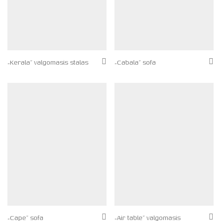
„Kerala” valgomasis stalas
„Cabala” sofa
„Cape” sofa
„Air table” valgomasis