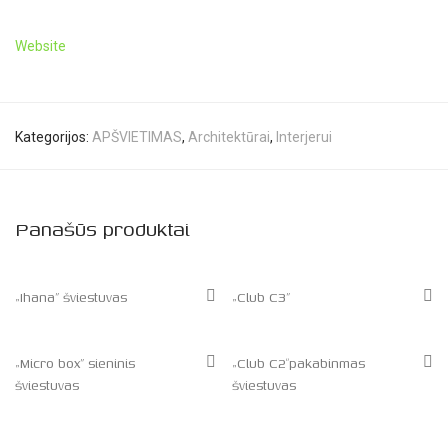
Website
Kategorijos:
APŠVIETIMAS
,
Architektūrai
,
Interjerui
Panašūs produktai
„Ihana” šviestuvas
„Club C3”
„Micro box” sieninis
„Club C2″pakabinmas
šviestuvas
šviestuvas