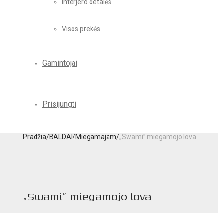
Interjero detalės
Visos prekės
Gamintojai
Prisijungti
Pradžia
/
BALDAI
/
Miegamajam
/
„Swami” miegamojo lova
„Swami” miegamojo lova