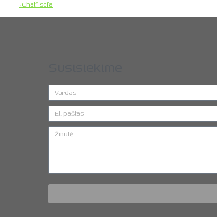
„Chat” sofa
Susisiekime