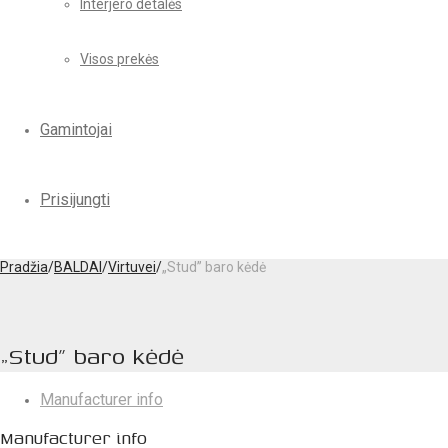
Interjero detalės
Visos prekės
Gamintojai
Prisijungti
Pradžia
/
BALDAI
/
Virtuvei
/
„Stud” baro kėdė
„Stud” baro kėdė
Manufacturer info
Manufacturer info