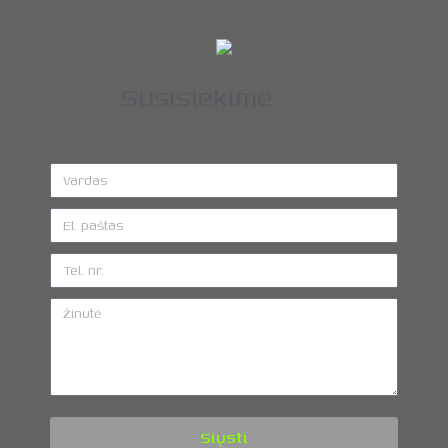
Susisiekime
Siųsti