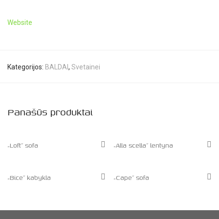
Website
Kategorijos:
BALDAI
,
Svetainei
Panašūs produktai
„Loft” sofa
„Alla scella” lentyna
„Bice” kabykla
„Cape” sofa