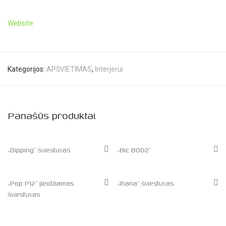
Website
Kategorijos:
APŠVIETIMAS
,
Interjerui
Panašūs produktai
„Dipping” šviestuvas
„Bic B002”
„Pop P12” įleidžiamas
„Ihana” šviestuvas
šviestuvas