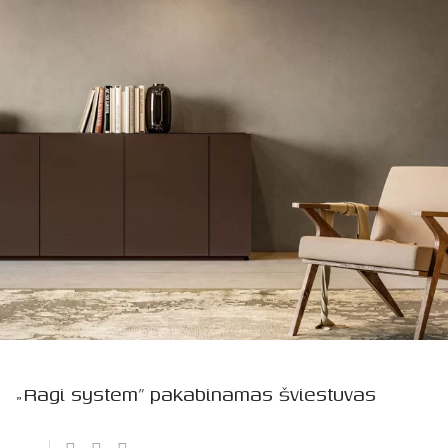
„Ragi system” pakabinamas šviestuvas