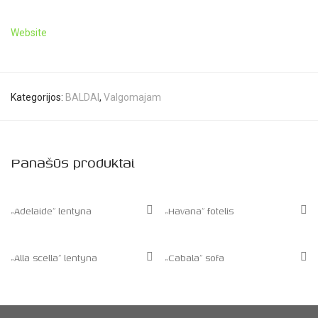
Website
Kategorijos:
BALDAI
,
Valgomajam
Panašūs produktai
„Adelaide” lentyna
„Havana” fotelis
„Alla scella” lentyna
„Cabala” sofa