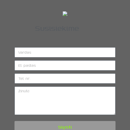
Susisiekime
Siųsti