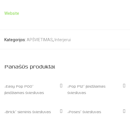
Website
Kategorijos:
APŠVIETIMAS
,
Interjerui
Panašūs produktai
„Easy Pop P00”
„Pop P12” įleidžiamas
įleidžiamas šviestuvas
šviestuvas
„Brick” sieninis šviestuvas
„Poses” šviestuvas