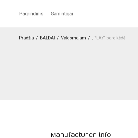
Pagrindinis
Gamintojai
Pradžia
/
BALDAI
/
Valgomajam
/
„PLAY” baro kėdė
Manufacturer info