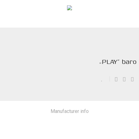
„PLAY” baro
Manufacturer info