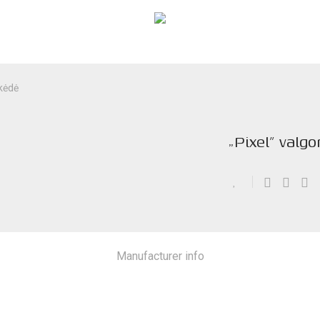
 kėdė
„Pixel” valg
Manufacturer info