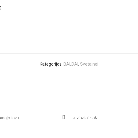
O
Kategorijos:
BALDAI
,
Svetainei
amojo lova
„Cabala” sofa