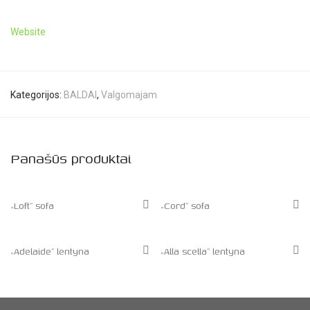
Website
Kategorijos:
BALDAI
,
Valgomajam
Panašūs produktai
„Loft” sofa
„Cord” sofa
„Adelaide” lentyna
„Alla scella” lentyna