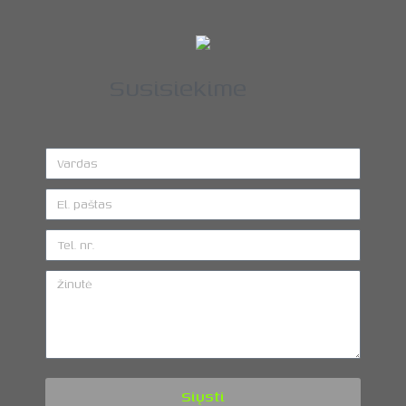
Susisiekime
Siųsti