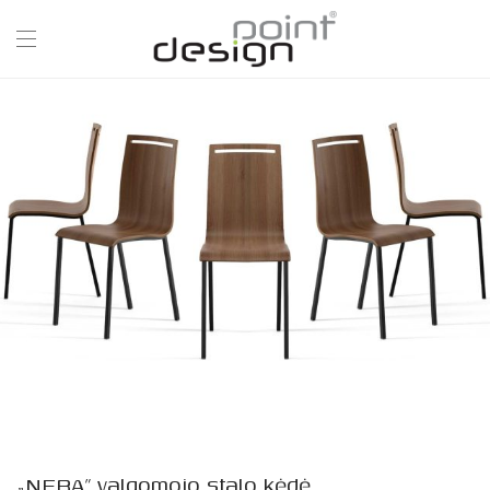
„NERA” valgomojo stalo kėdė