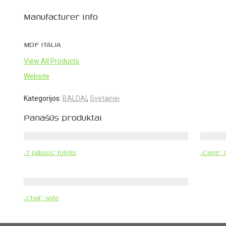
Manufacturer info
MDF ITALIA
View All Products
Website
Kategorijos:
BALDAI
,
Svetainei
Panašūs produktai
„7 pillows” fotelis
„Cape” 
„Chat” sofa