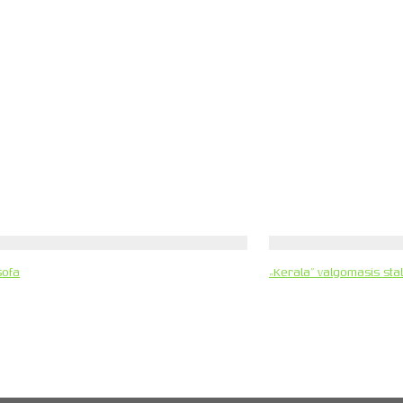
sofa
„Kerala” valgomasis sta