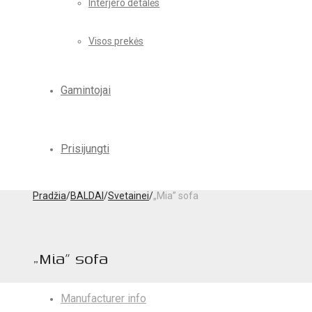
Interjero detalės
Visos prekės
Gamintojai
Prisijungti
Pradžia
/
BALDAI
/
Svetainei
/
„Mia” sofa
„Mia” sofa
Manufacturer info