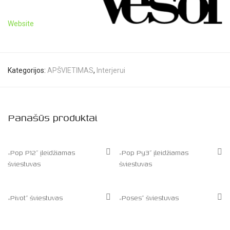
Website
Kategorijos:
APŠVIETIMAS
,
Interjerui
Panašūs produktai
„Pop P12” įleidžiamas
„Pop Py3” įleidžiamas
šviestuvas
šviestuvas
„Pivot” šviestuvas
„Poses” šviestuvas