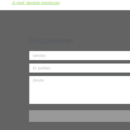
„E-pad” sieninis šviestuvas
Susisiekime