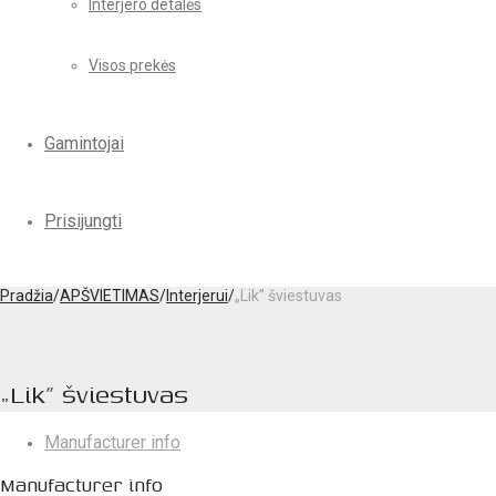
Interjero detalės
Visos prekės
Gamintojai
Prisijungti
Pradžia
/
APŠVIETIMAS
/
Interjerui
/
„Lik” šviestuvas
„Lik” šviestuvas
Manufacturer info
Manufacturer info