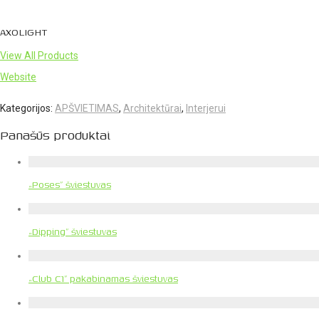
AXOLIGHT
View All Products
Website
Kategorijos:
APŠVIETIMAS
,
Architektūrai
,
Interjerui
Panašūs produktai
„Poses” šviestuvas
„Dipping” šviestuvas
„Club C1” pakabinamas šviestuvas