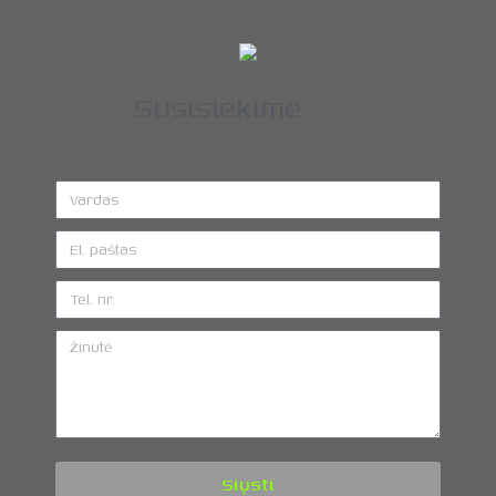
Susisiekime
Siųsti