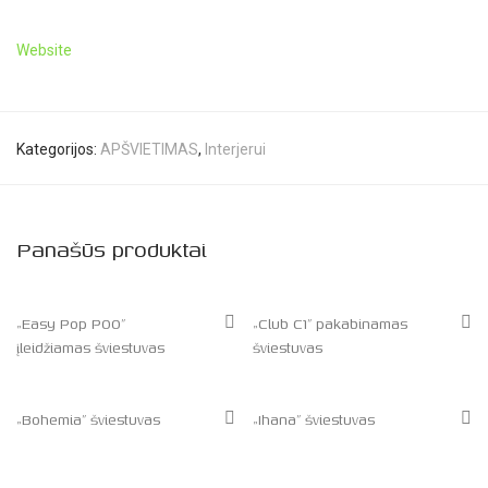
Website
Kategorijos:
APŠVIETIMAS
,
Interjerui
Panašūs produktai
„Easy Pop P00”
„Club C1” pakabinamas
įleidžiamas šviestuvas
šviestuvas
„Bohemia” šviestuvas
„Ihana” šviestuvas