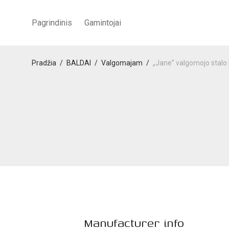
Pagrindinis
Gamintojai
Pradžia
/
BALDAI
/
Valgomajam
/
„Jane” valgomojo stalo
Manufacturer info