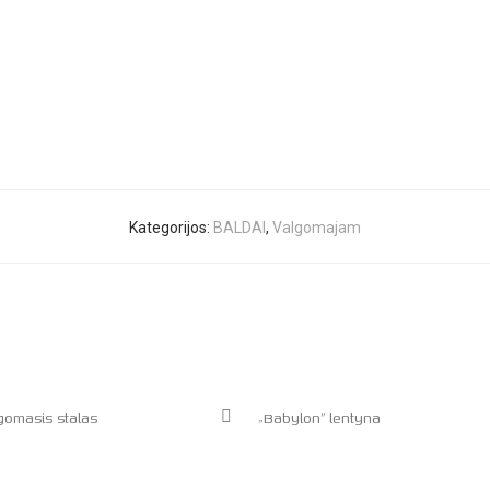
Kategorijos:
BALDAI
,
Valgomajam
lgomasis stalas
„Babylon” lentyna