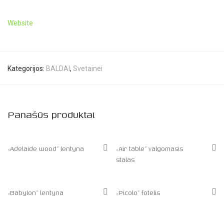
Website
Kategorijos:
BALDAI
,
Svetainei
Panašūs produktai
„Adelaide wood” lentyna
„Air table” valgomasis
stalas
„Babylon” lentyna
„Picolo” fotelis