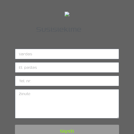
Susisiekime
Siųsti