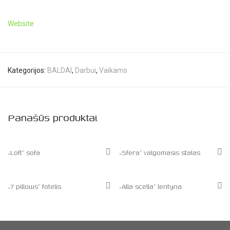
Website
Kategorijos:
BALDAI
,
Darbui
,
Vaikams
Panašūs produktai
„Loft” sofa
„Sfera” valgomasis stalas
„7 pillows” fotelis
„Alla scella” lentyna