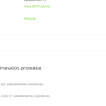
View All Products
Website
Panašūs produktai
„J&J” pakabinamas šviestuvas
„Club C1” pakabinamas šviestuvas