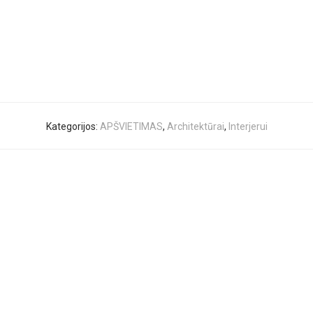
Kategorijos:
APŠVIETIMAS
,
Architektūrai
,
Interjerui