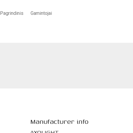
Pagrindinis
Gamintojai
Pradžia
/
APŠVIETIMAS
/
Interjerui
/
„Fedora” įleidžiamas šviestuva
Manufacturer info
AXOLIGHT