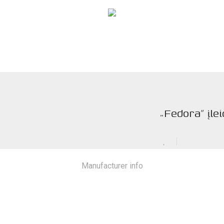
s
„Fedora” įle
Manufacturer info