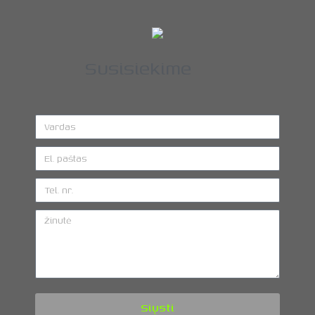
Susisiekime
Siųsti